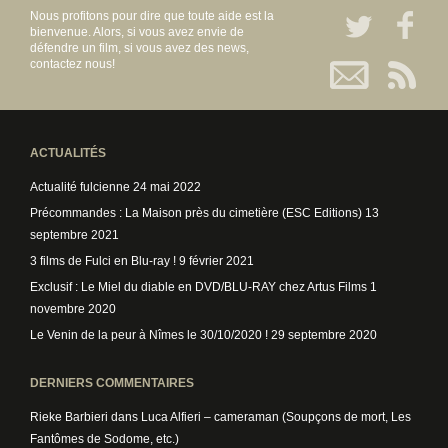
Nous profitons pour dire que toute aide est la
bienvenue. Alors, si vous avez envie de
défendre un film, si vous avez des news,
contactez nous!
ACTUALITÉS
Actualité fulcienne
24 mai 2022
Précommandes : La Maison près du cimetière (ESC Editions)
13
septembre 2021
3 films de Fulci en Blu-ray !
9 février 2021
Exclusif : Le Miel du diable en DVD/BLU-RAY chez Artus Films
1
novembre 2020
Le Venin de la peur à Nîmes le 30/10/2020 !
29 septembre 2020
DERNIERS COMMENTAIRES
Rieke Barbieri
dans
Luca Alfieri – cameraman (Soupçons de mort, Les
Fantômes de Sodome, etc.)