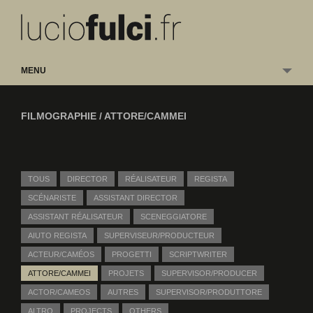
MENU
FILMOGRAPHIE /
ATTORE/CAMMEI
TOUS
DIRECTOR
RÉALISATEUR
REGISTA
SCÉNARISTE
ASSISTANT DIRECTOR
ASSISTANT RÉALISATEUR
SCENEGGIATORE
AIUTO REGISTA
SUPERVISEUR/PRODUCTEUR
ACTEUR/CAMÉOS
PROGETTI
SCRIPTWRITER
ATTORE/CAMMEI
PROJETS
SUPERVISOR/PRODUCER
ACTOR/CAMEOS
AUTRES
SUPERVISOR/PRODUTTORE
ALTRO
PROJECTS
OTHERS