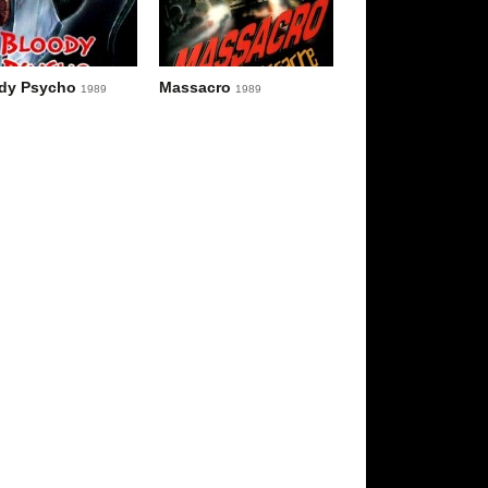
dy Psycho
Massacro
1989
1989