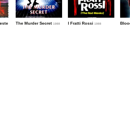
este
The Murder Secret
I Fratti Rossi
Bloo
1988
1988