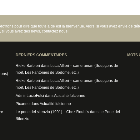
rofitons pour dire que toute aide est la bienvenue. Alors, si vous avez envie de dé
m, si vous avez des news, contactez nous!
DERNIERS COMMENTAIRES
MOTS 
Rieke Barbieri
dans
Luca Alfieri – cameraman (Soupçons de
mort, Les Fantômes de Sodome, etc.)
ions)
Rieke Barbieri
dans
Luca Alfieri – cameraman (Soupçons de
mort, Les Fantômes de Sodome, etc.)
AdminLucioFulci
dans
Actualité fulcienne
Picanne
dans
Actualité fulcienne
re
Le porte del silenzio (1991) – Chez Roubi's
dans
Le Porte del
Silenzio