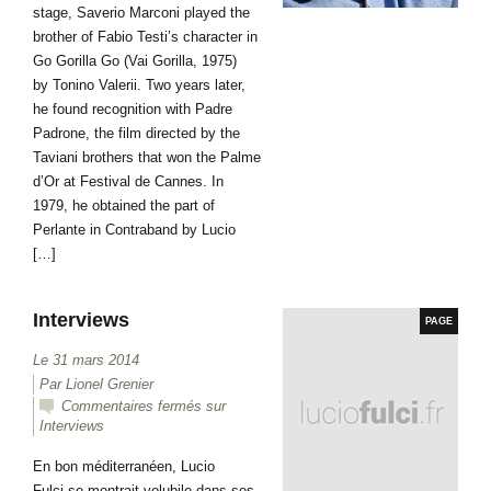
stage, Saverio Marconi played the
brother of Fabio Testi’s character in
Go Gorilla Go (Vai Gorilla, 1975)
by Tonino Valerii. Two years later,
he found recognition with Padre
Padrone, the film directed by the
Taviani brothers that won the Palme
d’Or at Festival de Cannes. In
1979, he obtained the part of
Perlante in Contraband by Lucio
[…]
Interviews
PAGE
Le 31 mars 2014
Par
Lionel Grenier
Commentaires fermés
sur
Interviews
En bon méditerranéen, Lucio
Fulci se montrait volubile dans ses