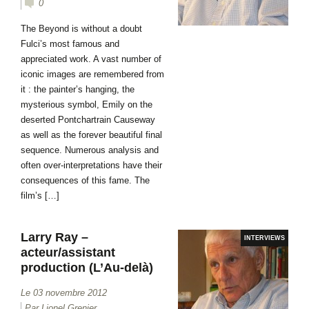
0
The Beyond is without a doubt
Fulci’s most famous and
appreciated work. A vast number of
iconic images are remembered from
it : the painter’s hanging, the
mysterious symbol, Emily on the
deserted Pontchartrain Causeway
as well as the forever beautiful final
sequence. Numerous analysis and
often over-interpretations have their
consequences of this fame. The
film’s […]
Larry Ray –
INTERVIEWS
acteur/assistant
production (L’Au-delà)
Le 03 novembre 2012
Par
Lionel Grenier