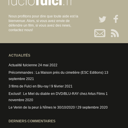
Nous profitons pour dire que toute aide est la
bienvenue. Alors, si vous avez envie de
défendre un film, si vous avez des news,
contactez nous!
ACTUALITÉS
Actualité fulcienne
24 mai 2022
Précommandes : La Maison près du cimetière (ESC Editions)
13
septembre 2021
3 films de Fulci en Blu-ray !
9 février 2021
Exclusif : Le Miel du diable en DVD/BLU-RAY chez Artus Films
1
novembre 2020
Le Venin de la peur à Nîmes le 30/10/2020 !
29 septembre 2020
DERNIERS COMMENTAIRES