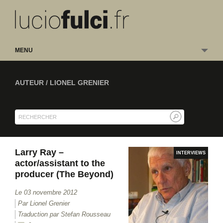
MENU
AUTEUR /
LIONEL GRENIER
Larry Ray –
INTERVIEWS
actor/assistant to the
producer (The Beyond)
Le 03 novembre 2012
Par
Lionel Grenier
Traduction par Stefan Rousseau