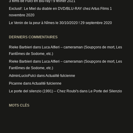
3 films de Fulci en Blu-ray !
9 février 2021
Exclusif : Le Miel du diable en DVD/BLU-RAY chez Artus Films
1
novembre 2020
Le Venin de la peur à Nîmes le 30/10/2020 !
29 septembre 2020
DERNIERS COMMENTAIRES
Rieke Barbieri
dans
Luca Alfieri – cameraman (Soupçons de mort, Les
Fantômes de Sodome, etc.)
Rieke Barbieri
dans
Luca Alfieri – cameraman (Soupçons de mort, Les
Fantômes de Sodome, etc.)
AdminLucioFulci
dans
Actualité fulcienne
Picanne
dans
Actualité fulcienne
Le porte del silenzio (1991) – Chez Roubi's
dans
Le Porte del Silenzio
MOTS CLÉS