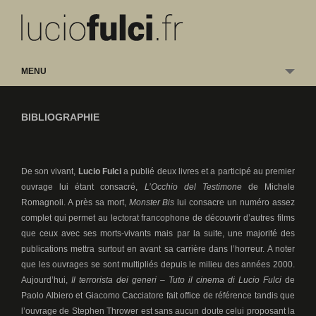
MENU
BIBLIOGRAPHIE
De son vivant,
Lucio Fulci
a publié deux livres et a participé au premier
ouvrage lui étant consacré,
L’Occhio del Testimone
de Michele
Romagnoli. A près sa mort,
Monster Bis
lui consacre un numéro assez
complet qui permet au lectorat francophone de découvrir d’autres films
que ceux avec ses morts-vivants mais par la suite, une majorité des
publications mettra surtout en avant sa carrière dans l’horreur. A noter
que les ouvrages se sont multipliés depuis le milieu des années 2000.
Aujourd’hui,
Il terrorista dei generi – Tuto il cinema di Lucio Fulci
de
Paolo Albiero et Giacomo Cacciatore fait office de référence tandis que
l’ouvrage de Stephen Thrower est sans aucun doute celui proposant la