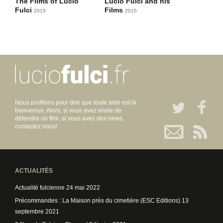
The Films of Lucio
Lucio Fulci and his
Fulci
Films
2015
2015
Nous profitons pour dire que toute aide est la
bienvenue. Alors, si vous avez envie de
défendre un film, si vous avez des news,
contactez nous!
ACTUALITÉS
Actualité fulcienne
24 mai 2022
Précommandes : La Maison près du cimetière (ESC Editions)
13
septembre 2021