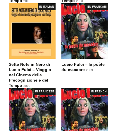
Tempo
Tempo
2008
2008
IN ITALIAN
EN FRANÇAIS
Sette Note in Nero di
Lucio Fulci – le poète
Lucio Fulci – Viaggio
du macabre
2009
nel Cinema della
Precognizione e del
Tempo
2008
IN FRANCESE
IN FRENCH