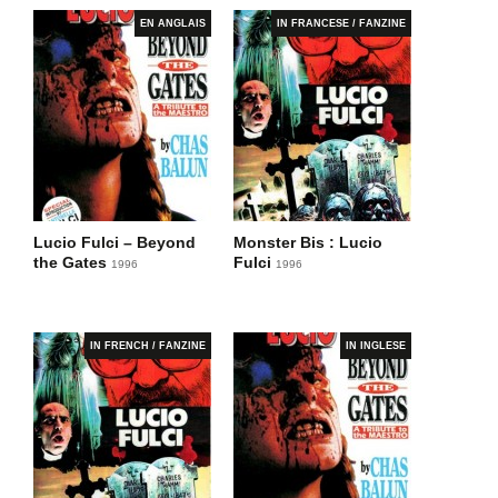
EN ANGLAIS
IN FRANCESE / FANZINE
Lucio Fulci – Beyond
Monster Bis : Lucio
the Gates
Fulci
1996
1996
IN FRENCH / FANZINE
IN INGLESE