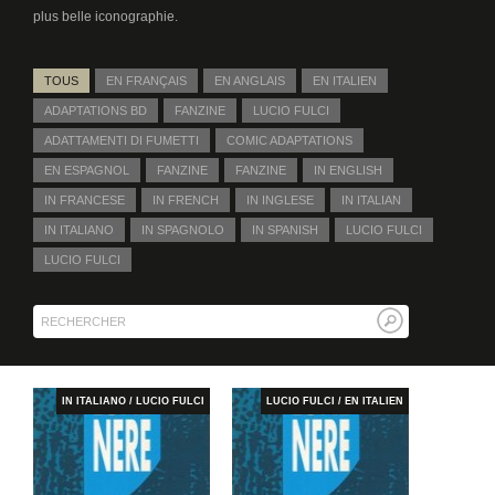
plus belle iconographie.
TOUS
EN FRANÇAIS
EN ANGLAIS
EN ITALIEN
ADAPTATIONS BD
FANZINE
LUCIO FULCI
ADATTAMENTI DI FUMETTI
COMIC ADAPTATIONS
EN ESPAGNOL
FANZINE
FANZINE
IN ENGLISH
IN FRANCESE
IN FRENCH
IN INGLESE
IN ITALIAN
IN ITALIANO
IN SPAGNOLO
IN SPANISH
LUCIO FULCI
LUCIO FULCI
IN ITALIANO / LUCIO FULCI
LUCIO FULCI / EN ITALIEN