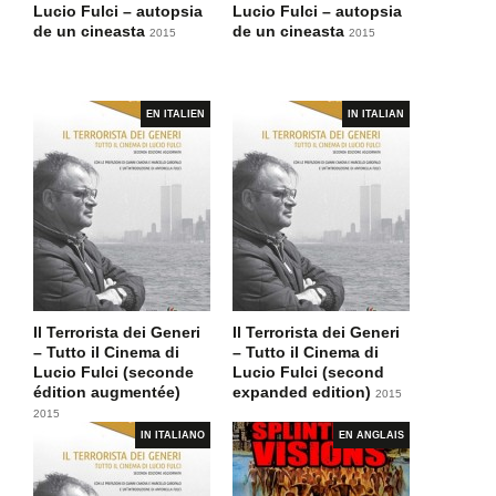
Lucio Fulci – autopsia
Lucio Fulci – autopsia
de un cineasta
de un cineasta
2015
2015
EN ITALIEN
IN ITALIAN
Il Terrorista dei Generi
Il Terrorista dei Generi
– Tutto il Cinema di
– Tutto il Cinema di
Lucio Fulci (seconde
Lucio Fulci (second
édition augmentée)
expanded edition)
2015
2015
IN ITALIANO
EN ANGLAIS