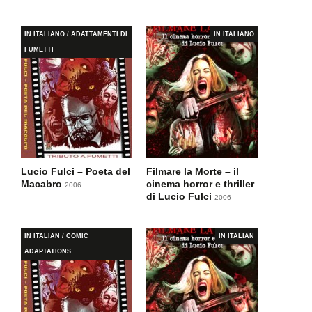
IN ITALIANO / ADATTAMENTI DI
IN ITALIANO
FUMETTI
Lucio Fulci – Poeta del
Filmare la Morte – il
Macabro
cinema horror e thriller
2006
di Lucio Fulci
2006
IN ITALIAN / COMIC
IN ITALIAN
ADAPTATIONS