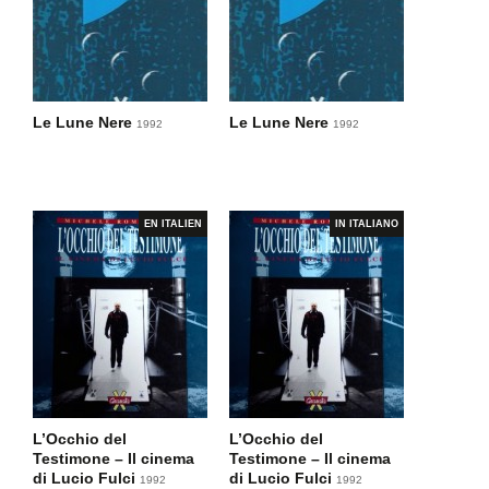
Le Lune Nere
Le Lune Nere
1992
1992
EN ITALIEN
IN ITALIANO
L’Occhio del
L’Occhio del
Testimone – Il cinema
Testimone – Il cinema
di Lucio Fulci
di Lucio Fulci
1992
1992