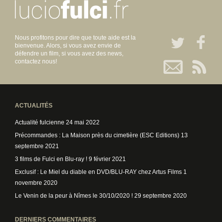
Nous profitons pour dire que toute aide est la
bienvenue. Alors, si vous avez envie de
défendre un film, si vous avez des news,
contactez nous!
ACTUALITÉS
Actualité fulcienne
24 mai 2022
Précommandes : La Maison près du cimetière (ESC Editions)
13
septembre 2021
3 films de Fulci en Blu-ray !
9 février 2021
Exclusif : Le Miel du diable en DVD/BLU-RAY chez Artus Films
1
novembre 2020
Le Venin de la peur à Nîmes le 30/10/2020 !
29 septembre 2020
DERNIERS COMMENTAIRES