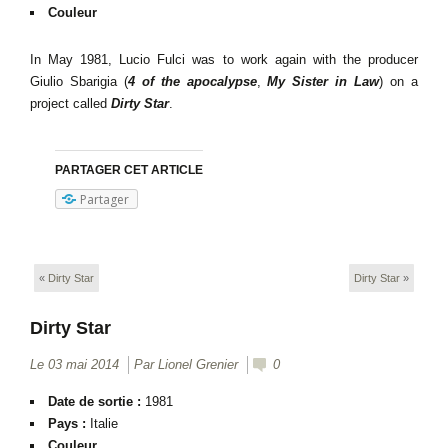
Couleur
In May 1981, Lucio Fulci was to work again with the producer
Giulio Sbarigia (
4 of the apocalypse
,
My Sister in Law
) on a
project called
Dirty Star
.
PARTAGER CET ARTICLE
Partager
«
Dirty Star
Dirty Star
»
Dirty Star
Le 03 mai 2014
Par
Lionel Grenier
0
Date de sortie :
1981
Pays :
Italie
Couleur