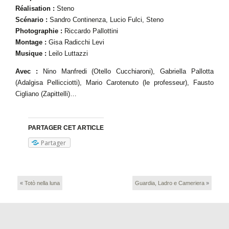
Réalisation :
Steno
Scénario :
Sandro Continenza, Lucio Fulci, Steno
Photographie :
Riccardo Pallottini
Montage :
Gisa Radicchi Levi
Musique :
Leilo Luttazzi
Avec :
Nino Manfredi (Otello Cucchiaroni), Gabriella Pallotta
(Adalgisa Pellicciotti), Mario Carotenuto (le professeur), Fausto
Cigliano (Zapittelli)…
PARTAGER CET ARTICLE
Partager
«
Totò nella luna
Guardia, Ladro e Cameriera
»