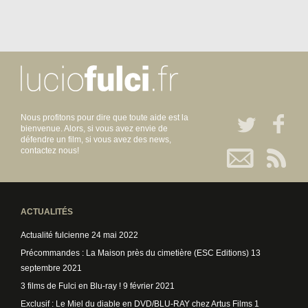
Nous profitons pour dire que toute aide est la
bienvenue. Alors, si vous avez envie de
défendre un film, si vous avez des news,
contactez nous!
ACTUALITÉS
Actualité fulcienne
24 mai 2022
Précommandes : La Maison près du cimetière (ESC Editions)
13
septembre 2021
3 films de Fulci en Blu-ray !
9 février 2021
Exclusif : Le Miel du diable en DVD/BLU-RAY chez Artus Films
1