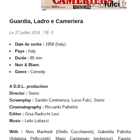
Guardia, Ladro e Cameriera
Le 27 juillet 2014
0
Date de sortie :
1958 (Italy)
Pays :
Italy
Durée :
85 min
Noir & Blanc
Genre :
Comedy
A D.D.L. production
Director :
Steno
Screenplay :
Sandro Continenza, Lucio Fulci, Steno
Cinematography :
Riccardo Pallottini
Editor :
Gisa Radicchi Levi
Music :
Leilo Luttazzi
With :
Nino Manfredi (Otello Cucchiaroni), Gabriella Pallotta
(Adalgisa Pellicciotti), Mario Carotenuto (professor), Fausto