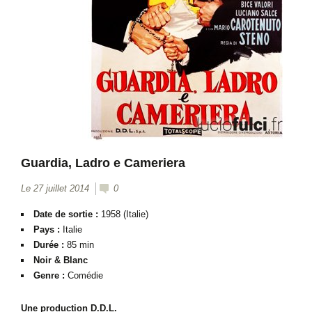
Guardia, Ladro e Cameriera
Le 27 juillet 2014
0
Date de sortie :
1958 (Italie)
Pays :
Italie
Durée :
85 min
Noir & Blanc
Genre :
Comédie
Une production D.D.L.