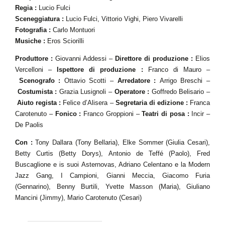
Regia :
Lucio Fulci
Sceneggiatura :
Lucio Fulci, Vittorio Vighi, Piero Vivarelli
Fotografia :
Carlo Montuori
Musiche :
Eros Sciorilli
Produttore :
Giovanni Addessi –
Direttore di produzione :
Elios
Vercelloni –
Ispettore di produzione :
Franco di Mauro –
Scenografo :
Ottavio Scotti –
Arredatore :
Arrigo Breschi –
Costumista :
Grazia Lusignoli –
Operatore :
Goffredo Belisario –
Aiuto regista :
Felice d’Alisera –
Segretaria di edizione :
Franca
Carotenuto –
Fonico :
Franco Groppioni –
Teatri di posa :
Incir –
De Paolis
Con :
Tony Dallara (Tony Bellaria), Elke Sommer (Giulia Cesari),
Betty Curtis (Betty Dorys), Antonio de Teffé (Paolo), Fred
Buscaglione e is suoi Asternovas, Adriano Celentano e la Modern
Jazz Gang, I Campioni, Gianni Meccia, Giacomo Furia
(Gennarino), Benny Burtili, Yvette Masson (Maria), Giuliano
Mancini (Jimmy), Mario Carotenuto (Cesari)