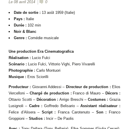
Le 08 avril 2014
0
Date de sortie :
13 août 1959 (Italie)
Pays :
Italie
Durée :
102 min
Noir & Blanc
Genre :
Comédie musicale
Une production Era Cinematografica
Réalisation :
Lucio Fulci
Scénario :
Lucio Fulci, Vittorio Vighi, Piero Vivarelli
Photographie :
Carlo Montuori
Musique :
Eros Sciorilli
Producteur :
Giovanni Addessi –
Directeur de production :
Elios
Vercelloni –
Chargé de production :
Franco di Mauro –
Décors :
Ottavio Scotti –
Décoration :
Arrigo Breschi –
Costumes :
Grazia
Lusignoli –
Cadre :
Goffredo Belisario –
Assistant réalisateur :
Felice d’Alisera –
Script :
Franca Carotenuto –
Son :
Franco
Groppioni –
Studios :
Incir – De Paolis
Avec :
Tony Dallara (Tony Bellaria), Elke Sommer (Giulia Cesari),