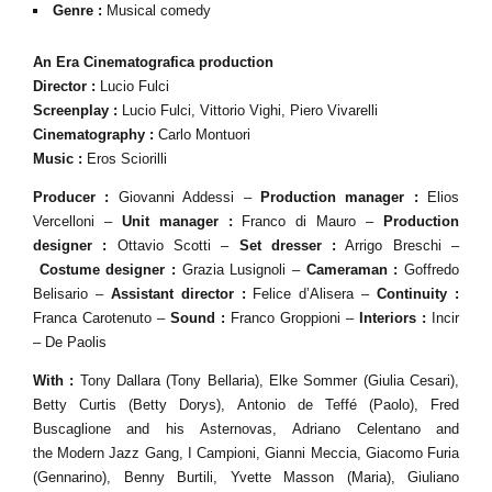
Genre :
Musical comedy
An Era Cinematografica production
Director :
Lucio Fulci
Screenplay :
Lucio Fulci, Vittorio Vighi, Piero Vivarelli
Cinematography :
Carlo Montuori
Music :
Eros Sciorilli
Producer :
Giovanni Addessi –
Production manager :
Elios
Vercelloni –
Unit manager :
Franco di Mauro –
Production
designer
:
Ottavio Scotti –
Set dresser
:
Arrigo Breschi –
Costume designer :
Grazia Lusignoli –
Cameraman :
Goffredo
Belisario –
Assistant director :
Felice d’Alisera –
Continuity :
Franca Carotenuto –
Sound :
Franco Groppioni –
Interiors :
Incir
– De Paolis
With :
Tony Dallara (Tony Bellaria), Elke Sommer (Giulia Cesari),
Betty Curtis (Betty Dorys), Antonio de Teffé (Paolo), Fred
Buscaglione and his Asternovas, Adriano Celentano and
the Modern Jazz Gang, I Campioni, Gianni Meccia, Giacomo Furia
(Gennarino), Benny Burtili, Yvette Masson (Maria), Giuliano