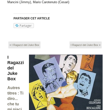
Mancini (Jimmy), Mario Carotenuto (Cesari)
PARTAGER CET ARTICLE
Partager
«
I Ragazzi del Juke Box
I Ragazzi del Juke Box
»
I
Ragazzi
del
Juke
Box
Autres
titres : Ti
diro...
che tu
mi piaci