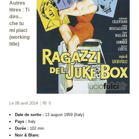
Autres
titres : Ti
diro...
che tu
mi piaci
(working
title)
Le 08 avril 2014
0
Date de sortie :
13 august 1959 (Italy)
Pays :
Italy
Durée :
102 min
Noir & Blanc