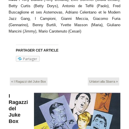
Betty Curtis (Betty Dorys), Antonio de Teffé (Paolo), Fred
Buscaglione et ses Asternovas, Adriano Celentano et le Modern
Jazz Gang, I Campioni, Gianni Meccia, Giacomo Furia
(Gennarino), Benny Burtili, Yvette Masson (Maria), Giuliano
Mancini (Jimmy), Mario Carotenuto (Cesari)
PARTAGER CET ARTICLE
Partager
«
I Ragazzi del Juke Box
Urlatori alla Sbarra
»
I
Ragazzi
del
Juke
Box