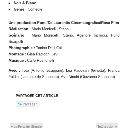
Noir & Blanc
Genre :
Comédie
Une production
Ponti/De Laurentis Cinematografica/
Rosa Film
Réalisation :
Mario Monicelli, Steno
Scénario :
Mario Monicelli, Steno, Agenore Incrocci, Furio
Scarpelli
Photographie :
Tonino Delli Colli
Montage :
Gisa Radicchi Levi
Musique :
Carlo Rustichelli
Avec :
Totò (Antonio Scapparo), Lea Padovani (Ginetta), Franca
Faldini (l’amante de Scapparo), Ave Ninchi (Giovanna Scapparo)…
PARTAGER CET ARTICLE
Partager
«
Le Porte del Silenzio
Totò a colori
»