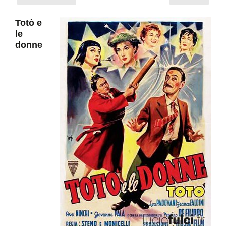
Totò e
le
donne