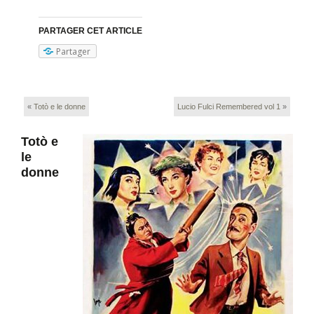
PARTAGER CET ARTICLE
Partager
«
Totò e le donne
Lucio Fulci Remembered vol 1
»
Totò e
le
donne