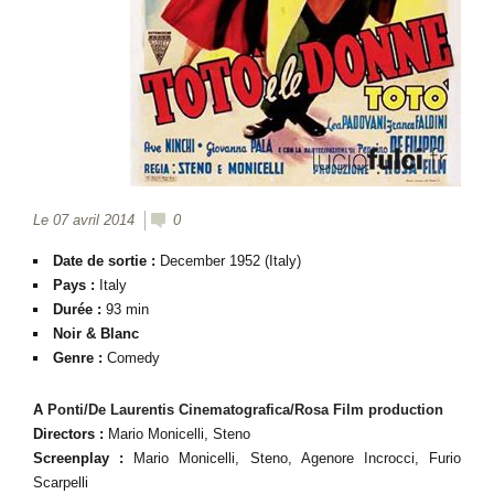
Le 07 avril 2014
0
Date de sortie :
December 1952 (Italy)
Pays :
Italy
Durée :
93 min
Noir & Blanc
Genre :
Comedy
A
Ponti/De Laurentis Cinematografica/
Rosa Film production
Directors :
Mario Monicelli, Steno
Screenplay :
Mario Monicelli, Steno, Agenore Incrocci, Furio
Scarpelli