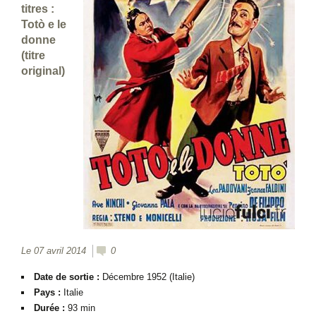
titres :
Totò e le
donne
(titre
original)
Le 07 avril 2014
0
Date de sortie :
Décembre 1952 (Italie)
Pays :
Italie
Durée :
93 min