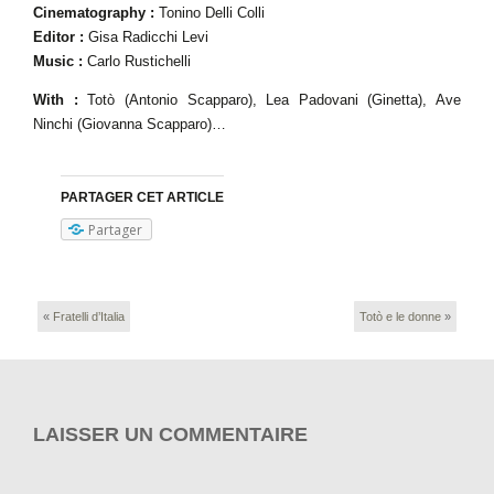
Cinematography :
Tonino Delli Colli
Editor :
Gisa Radicchi Levi
Music :
Carlo Rustichelli
With :
Totò (Antonio Scapparo), Lea Padovani (Ginetta), Ave
Ninchi (Giovanna Scapparo)…
PARTAGER CET ARTICLE
Partager
«
Fratelli d’Italia
Totò e le donne
»
LAISSER UN COMMENTAIRE