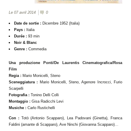
Le 07 avril 2014
0
Date de sortie :
Dicembre 1952 (Italia)
Pays :
Italia
Durée :
93 min
Noir & Blanc
Genre :
Commedia
Una produzione
Ponti/De Laurentis Cinematografica/
Rosa
Film
Regia :
Mario Monicelli, Steno
Sceneggiatura :
Mario Monicelli, Steno, Agenore Incrocci, Furio
Scarpelli
Fotografia :
Tonino Delli Colli
Montaggio :
Gisa Radicchi Levi
Musiche :
Carlo Rustichelli
Con :
Totò (Antonio Scapparo), Lea Padovani (Ginetta), Franca
Faldini (amante di Scapparo), Ave Ninchi (Giovanna Scapparo)…