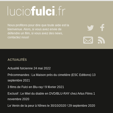
Nous profitons pour dire que toute aide est la
bienvenue. Alors, si vous avez envie de
défendre un film, si vous avez des news,
contactez nous!
ACTUALITÉS
Actualité fulcienne
24 mai 2022
Précommandes : La Maison près du cimetière (ESC Editions)
13
septembre 2021
3 films de Fulci en Blu-ray !
9 février 2021
Exclusif : Le Miel du diable en DVD/BLU-RAY chez Artus Films
1
novembre 2020
Le Venin de la peur à Nîmes le 30/10/2020 !
29 septembre 2020